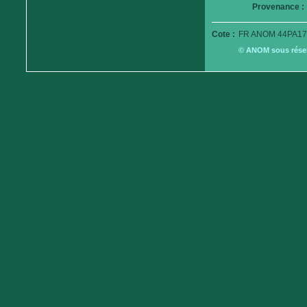
Provenance :
Cote :
FR ANOM 44PA17
© ANOM sous réserv