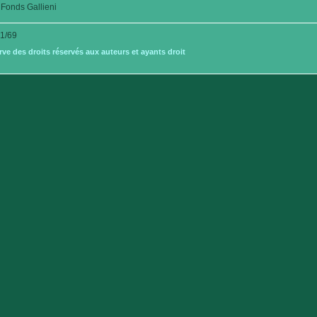
Fonds Gallieni
1/69
e des droits réservés aux auteurs et ayants droit