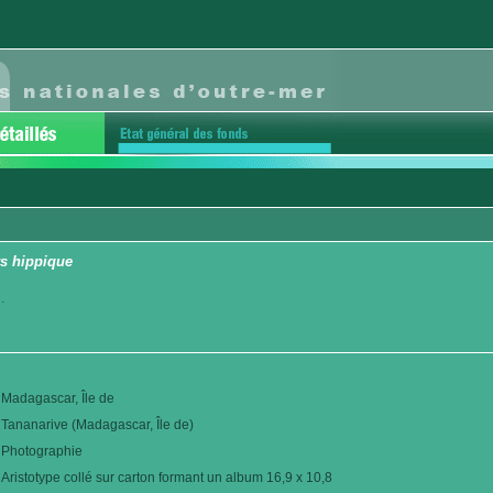
s hippique
.
Madagascar, Île de
Tananarive (Madagascar, Île de)
Photographie
Aristotype collé sur carton formant un album 16,9 x 10,8