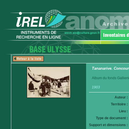
Tananarive. Concour
Album du fonds Gallieni
1903
Auteur :
Territoire :
Lieu :
Type de document :
Support et dimensions :