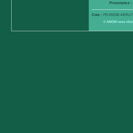
Provenance :
Cote :
FR ANOM 44PA17
© ANOM sous réserv