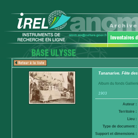
Tananarive. Fête des
Album du fonds Gallieni
1903
Auteur :
Territoire :
Lieu :
Type de document :
Support et dimensions :