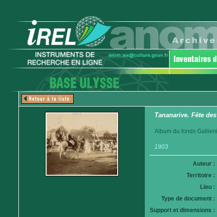
Tananarive. Fête des
Album du fonds Gallieni
1903
Auteur :
Territoire :
Lieu :
Type de document :
Support et dimensions :