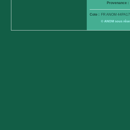
Provenance :
Cote :
FR ANOM 44PA17
© ANOM sous réserv