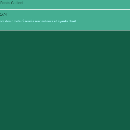
Fonds Gallieni
1/74
e des droits réservés aux auteurs et ayants droit