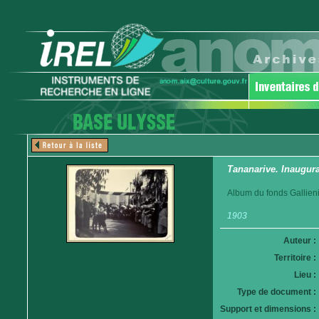
Tananarive. Inaugu
Album du fonds Gallieni
1903
Auteur :
Territoire :
Lieu :
Type de document :
Support et dimensions :