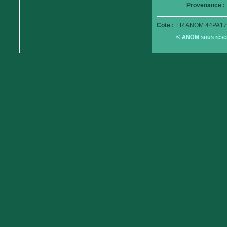
Provenance :
Cote :
FR ANOM 44PA17
© ANOM sous réserv