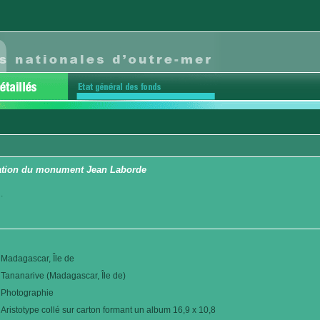
ration du monument Jean Laborde
.
Madagascar, Île de
Tananarive (Madagascar, Île de)
Photographie
Aristotype collé sur carton formant un album 16,9 x 10,8