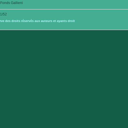
Fonds Gallieni
1/52
e des droits réservés aux auteurs et ayants droit