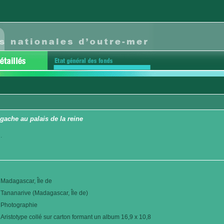
gache au palais de la reine
.
Madagascar, Île de
Tananarive (Madagascar, Île de)
Photographie
Aristotype collé sur carton formant un album 16,9 x 10,8