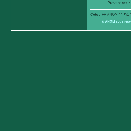
Provenance :
Cote :
FR ANOM 44PA17
© ANOM sous réserv