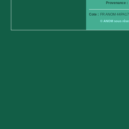
Provenance :
Cote :
FR ANOM 44PA17
© ANOM sous réserv