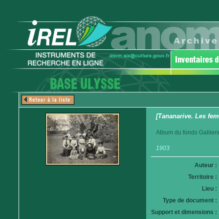
[Tananarive. Les fe
Album du fonds Gallieni
1903
Auteur :
Territoire :
Lieu :
Type de document :
Support et dimensions :