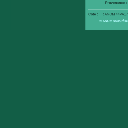
Provenance :
Cote :
FR ANOM 44PA17
© ANOM sous réserv