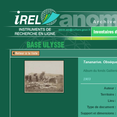
Tananarive. Obsèques
Album du fonds Gallieni
1903
Auteur :
Territoire :
Lieu :
Type de document :
Support et dimensions :