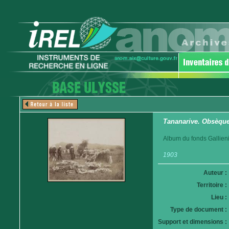
Tananarive. Obsèques
Album du fonds Gallieni
1903
Auteur :
Territoire :
Lieu :
Type de document :
Support et dimensions :