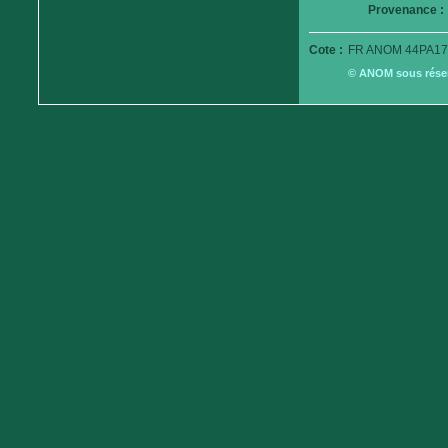
Provenance :
Cote :
FR ANOM 44PA17
© ANOM sous réserv