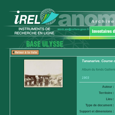
Tananarive. Course 
Album du fonds Gallieni
1903
Auteur :
Territoire :
Lieu :
Type de document :
Support et dimensions :