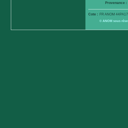
Provenance :
Cote :
FR ANOM 44PA17
© ANOM sous réserv