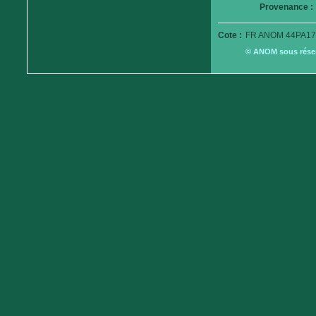
Provenance :
Cote :
FR ANOM 44PA17
© ANOM sous réserv