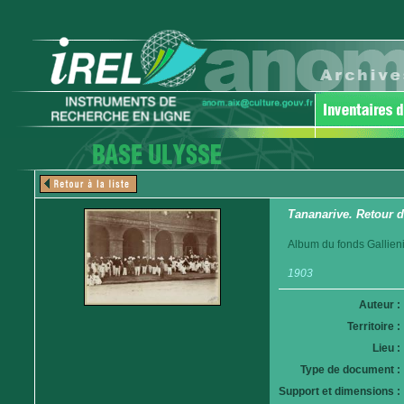
Tananarive. Retour d
Album du fonds Gallieni
1903
Auteur :
Territoire :
Lieu :
Type de document :
Support et dimensions :