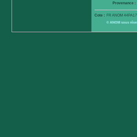
Provenance :
Cote :
FR ANOM 44PA17
© ANOM sous réserv