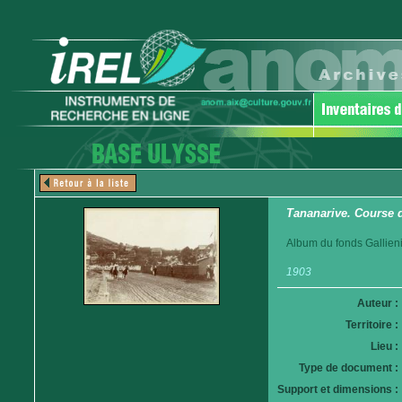
Tananarive. Course 
Album du fonds Gallieni
1903
Auteur :
Territoire :
Lieu :
Type de document :
Support et dimensions :