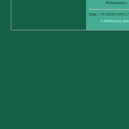
Provenance :
Cote :
FR ANOM 44PA17
© ANOM sous réserv