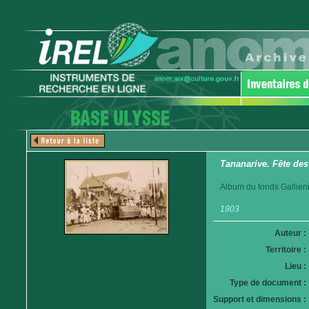
Tananarive. Fête des
Album du fonds Gallieni
1903
Auteur :
Territoire :
Lieu :
Type de document :
Support et dimensions :