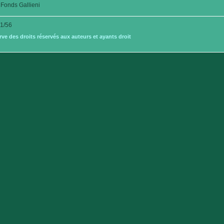
Fonds Gallieni
1/56
e des droits réservés aux auteurs et ayants droit