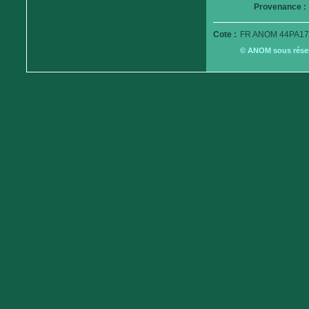
Provenance :
Cote :
FR ANOM 44PA17
© ANOM sous réserv