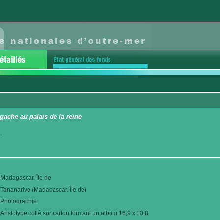
gache au palais de la reine
.
Madagascar, Île de
Tananarive (Madagascar, Île de)
Photographie
Aristotype collé sur carton formant un album 16,9 x 10,8