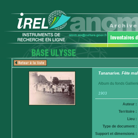
Tananarive. Fête mal
Album du fonds Gallieni
1903
Auteur :
Territoire :
Lieu :
Type de document :
Support et dimensions :