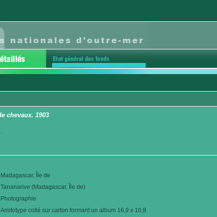
de chevaux. 1903
.
Madagascar, Île de
Tananarive (Madagascar, Île de)
Photographie
Aristotype collé sur carton formant un album 16,9 x 10,8