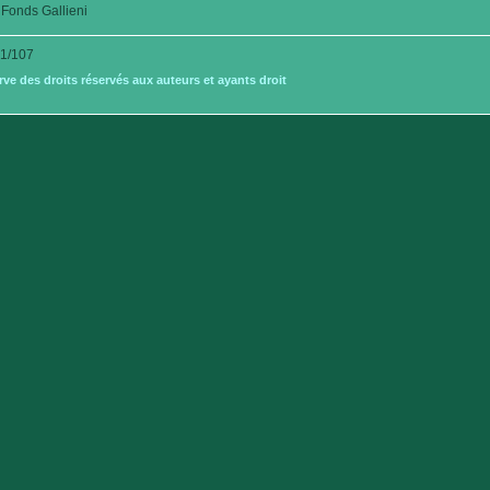
Fonds Gallieni
1/107
e des droits réservés aux auteurs et ayants droit