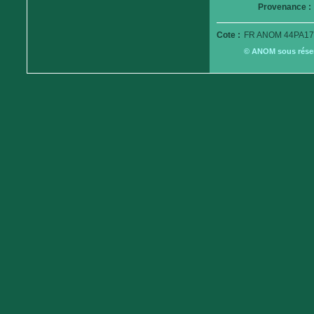
Provenance :
Cote :
FR ANOM 44PA17
© ANOM sous réserv