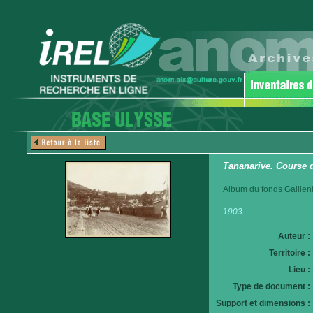
Tananarive. Course 
Album du fonds Gallieni
1903
Auteur :
Territoire :
Lieu :
Type de document :
Support et dimensions :