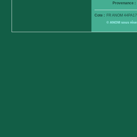
Provenance :
Cote :
FR ANOM 44PA17
© ANOM sous réserv