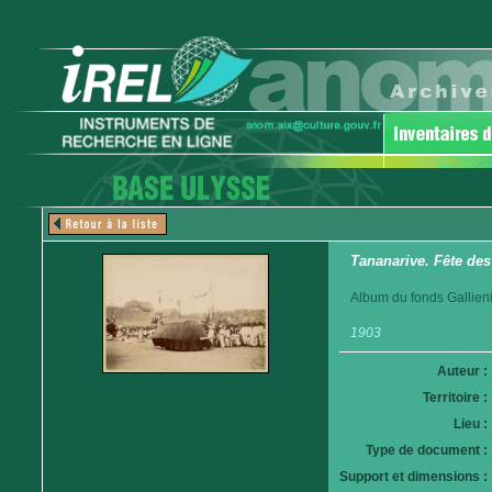
Tananarive. Fête des
Album du fonds Gallieni
1903
Auteur :
Territoire :
Lieu :
Type de document :
Support et dimensions :