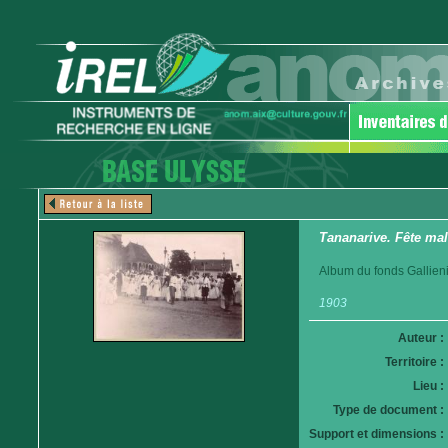
Tananarive. Fête mal
Album du fonds Gallieni
1903
Auteur :
Territoire :
Lieu :
Type de document :
Support et dimensions :