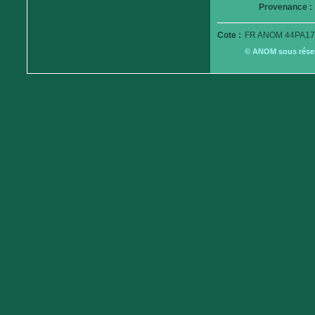
Provenance :
Cote :
FR ANOM 44PA17
© ANOM sous réserv