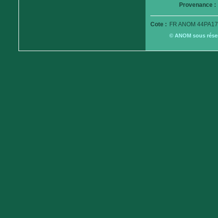
Provenance :
Cote :
FR ANOM 44PA17
© ANOM sous réserv