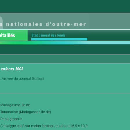
 enfants 1903
. Arrivée du général Gallieni
Madagascar, Île de
Tananarive (Madagascar, Île de)
Photographie
Aristotype collé sur carton formant un album 16,9 x 10,8