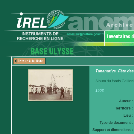
Tananarive. Fête des
Album du fonds Gallieni
1903
Auteur :
Territoire :
Lieu :
Type de document :
Support et dimensions :