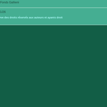
Fonds Gallieni
1/26
e des droits réservés aux auteurs et ayants droit