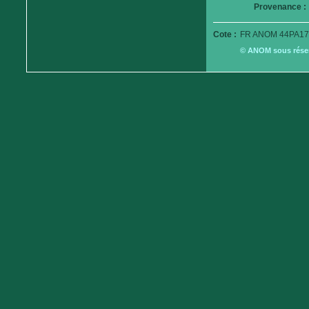
Provenance :
Cote :
FR ANOM 44PA17
© ANOM sous réserv