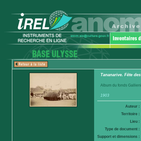
Tananarive. Fête des
Album du fonds Gallieni
1903
Auteur :
Territoire :
Lieu :
Type de document :
Support et dimensions :