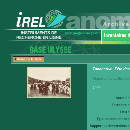
Tananarive. Fête des
Album du fonds Gallieni
1903
Auteur :
Territoire :
Lieu :
Type de document :
Support et dimensions :