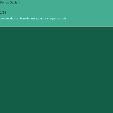
Fonds Gallieni
1/28
e des droits réservés aux auteurs et ayants droit