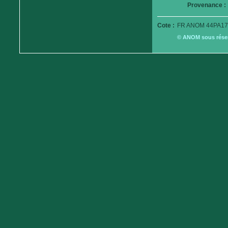
Provenance :
Cote :
FR ANOM 44PA17
© ANOM sous réserv