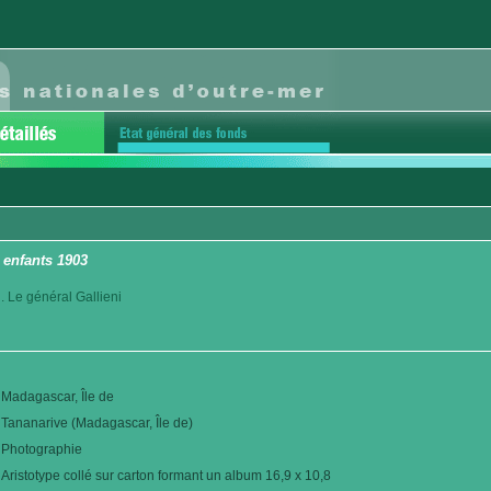
 enfants 1903
. Le général Gallieni
Madagascar, Île de
Tananarive (Madagascar, Île de)
Photographie
Aristotype collé sur carton formant un album 16,9 x 10,8