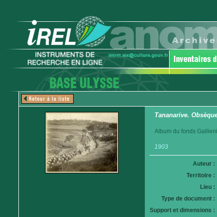
Tananarive. Obsèques
Album du fonds Gallieni
1903
Auteur :
Territoire :
Lieu :
Type de document :
Support et dimensions :