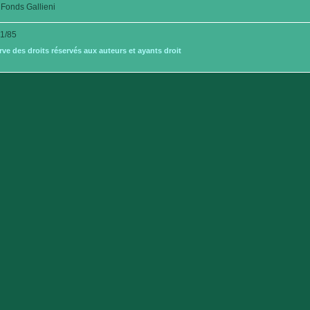
Fonds Gallieni
1/85
e des droits réservés aux auteurs et ayants droit