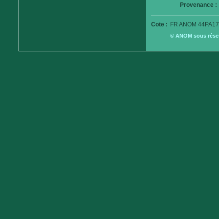
Provenance :
Cote :
FR ANOM 44PA17
© ANOM sous réserv