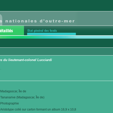
 du lieutenant-colonel Lucciardi
.
Madagascar, Île de
Tananarive (Madagascar, Île de)
Photographie
Aristotype collé sur carton formant un album 16,9 x 10,8