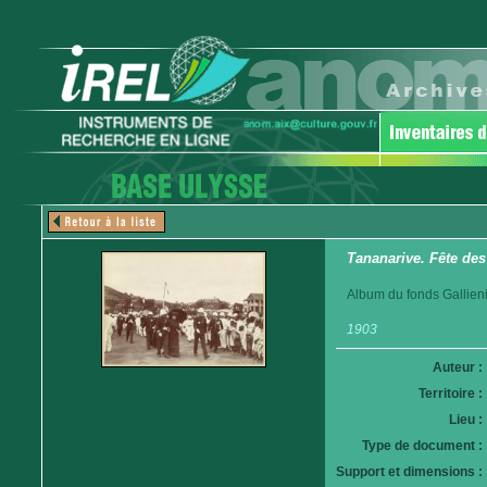
Tananarive. Fête des
Album du fonds Gallieni
1903
Auteur :
Territoire :
Lieu :
Type de document :
Support et dimensions :