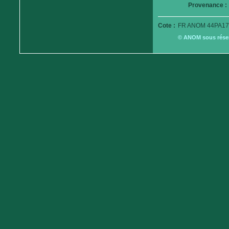
Provenance :
Cote :
FR ANOM 44PA17
© ANOM sous réserv