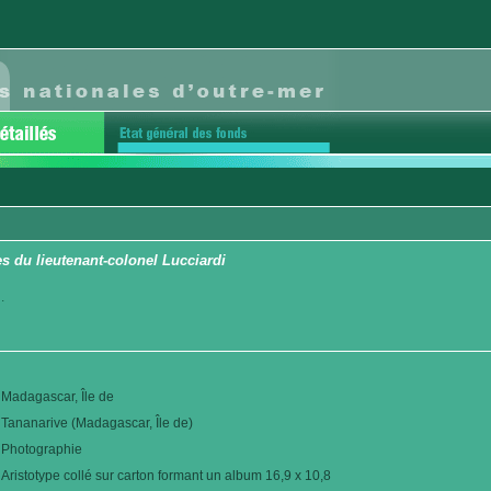
 du lieutenant-colonel Lucciardi
.
Madagascar, Île de
Tananarive (Madagascar, Île de)
Photographie
Aristotype collé sur carton formant un album 16,9 x 10,8