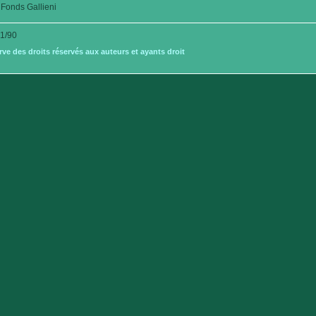
Fonds Gallieni
1/90
e des droits réservés aux auteurs et ayants droit