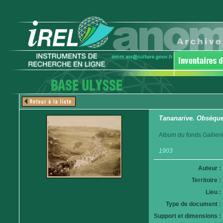
Tananarive. Obsèques
Album du fonds Gallieni
1903
Auteur :
Territoire :
Lieu :
Type de document :
Support et dimensions :