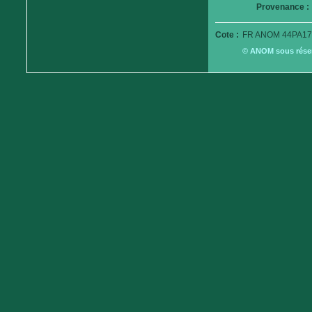
Provenance :
Cote :
FR ANOM 44PA17
© ANOM sous réserv