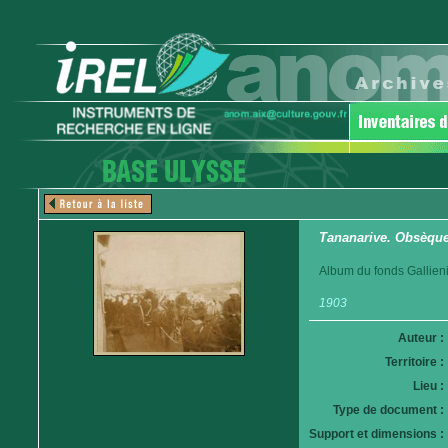
Tananarive. Obsèques
Album du fonds Gallieni
1903
Auteur :
Territoire :
Lieu :
Type de document :
Support et dimensions :