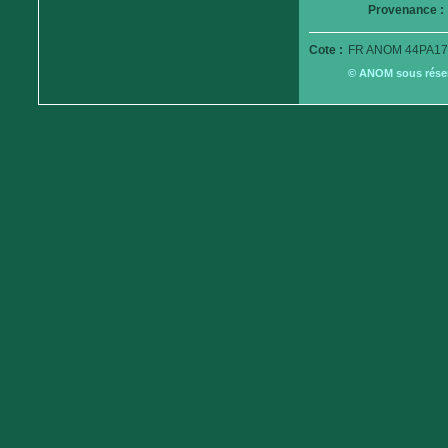
Provenance :
Cote :
FR ANOM 44PA17
© ANOM sous réserv