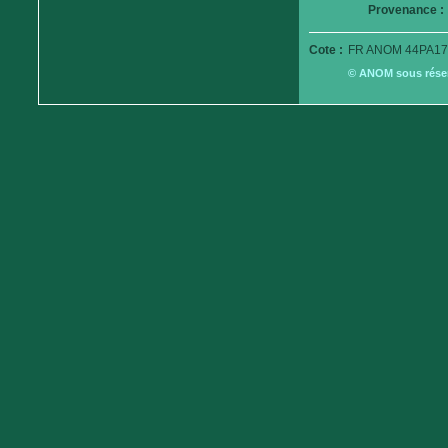
Provenance :
Cote :
FR ANOM 44PA17
© ANOM sous réserv