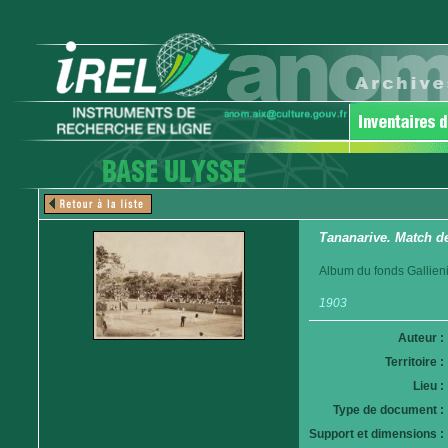
Tananarive. Match de
Album du fonds Gallieni
1903
Auteur :
Territoire :
Lieu :
Type de document :
Support et dimensions :