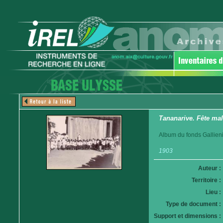
Tananarive. Fête mal
Album du fonds Gallieni
1903
Auteur :
Territoire :
Lieu :
Type de document :
Support et dimensions :