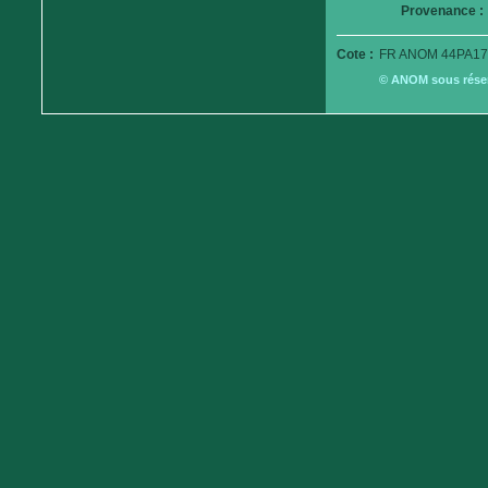
Provenance :
Cote :
FR ANOM 44PA17
© ANOM sous réserv