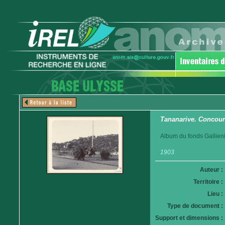
Tananarive. Concour
Album du fonds Gallieni
1903
Auteur :
Territoire :
Lieu :
Type de document :
Support et dimensions :