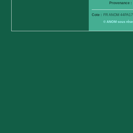
Provenance :
Cote :
FR ANOM 44PA17
© ANOM sous réserv