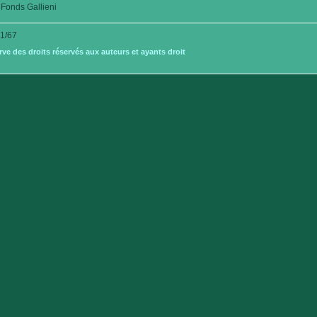
Fonds Gallieni
1/67
e des droits réservés aux auteurs et ayants droit