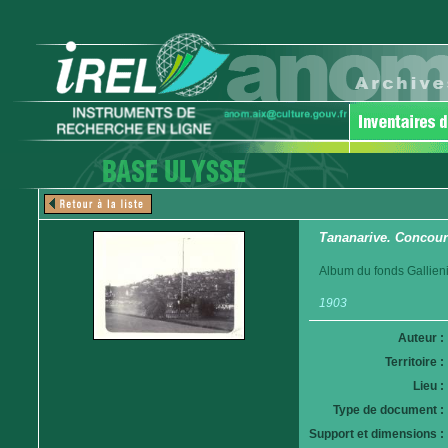
Tananarive. Concour
Album du fonds Gallieni
1903
Auteur :
Territoire :
Lieu :
Type de document :
Support et dimensions :