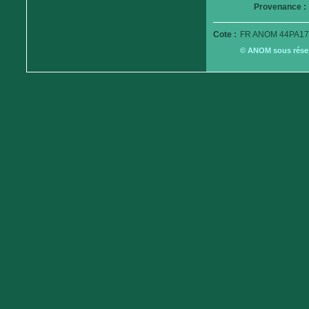
Provenance :
Cote :
FR ANOM 44PA17
© ANOM sous réserv