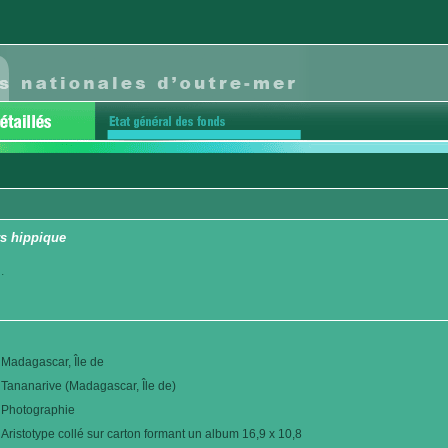
s hippique
.
Madagascar, Île de
Tananarive (Madagascar, Île de)
Photographie
Aristotype collé sur carton formant un album 16,9 x 10,8