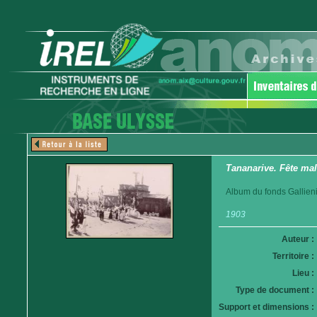
Tananarive. Fête mal
Album du fonds Gallieni
1903
Auteur :
Territoire :
Lieu :
Type de document :
Support et dimensions :