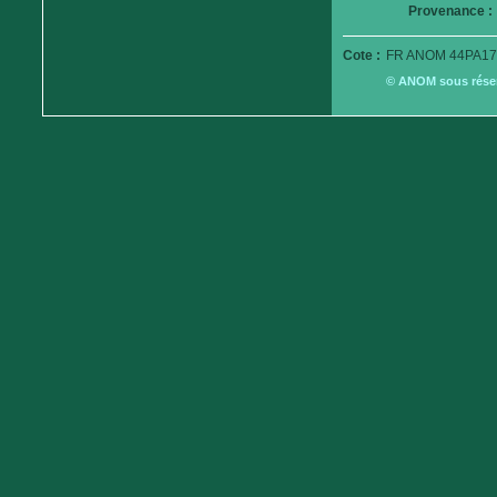
Provenance :
Cote :
FR ANOM 44PA17
© ANOM sous réserv