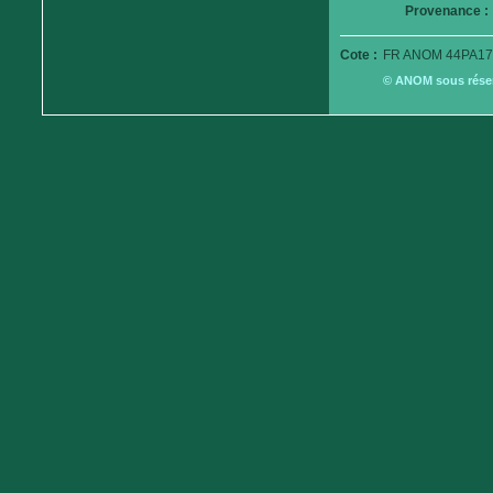
Provenance :
Cote :
FR ANOM 44PA17
© ANOM sous réserv