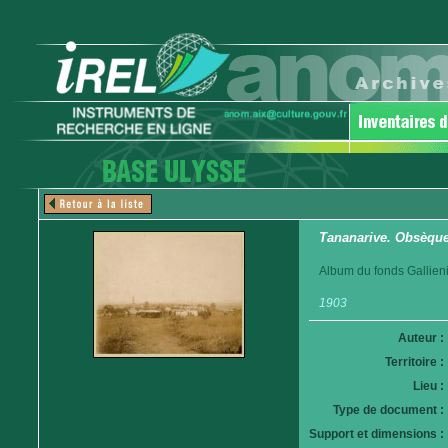
Tananarive. Obsèques
Album du fonds Gallieni
1903
Auteur :
Territoire :
Lieu :
Type de document :
Support et dimensions :