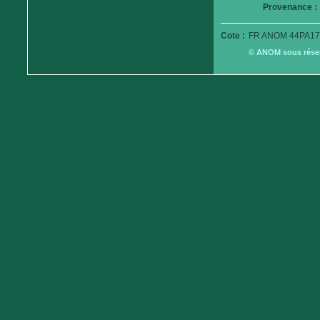
Provenance :
Cote :
FR ANOM 44PA17
© ANOM sous réserv