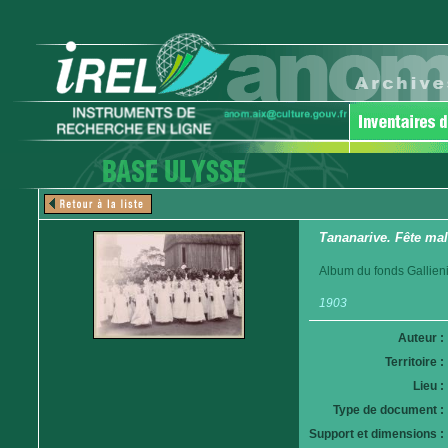
Tananarive. Fête mal
Album du fonds Gallien
1903
Auteur :
Territoire :
Lieu :
Type de document :
Support et dimensions :