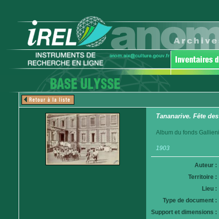
Tananarive. Fête des
Album du fonds Gallieni
1903
Auteur :
Territoire :
Lieu :
Type de document :
Support et dimensions :