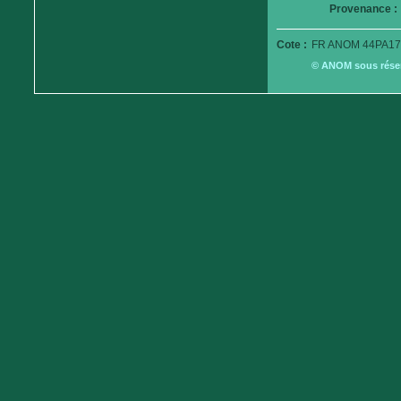
Provenance :
Cote :
FR ANOM 44PA17
© ANOM sous réserv