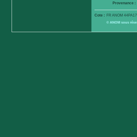
Provenance :
Cote :
FR ANOM 44PA17
© ANOM sous réserv