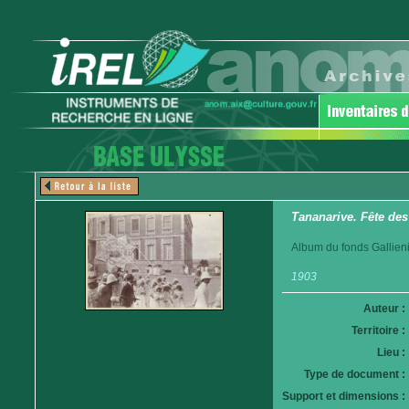
Tananarive. Fête des
Album du fonds Gallieni
1903
Auteur :
Territoire :
Lieu :
Type de document :
Support et dimensions :