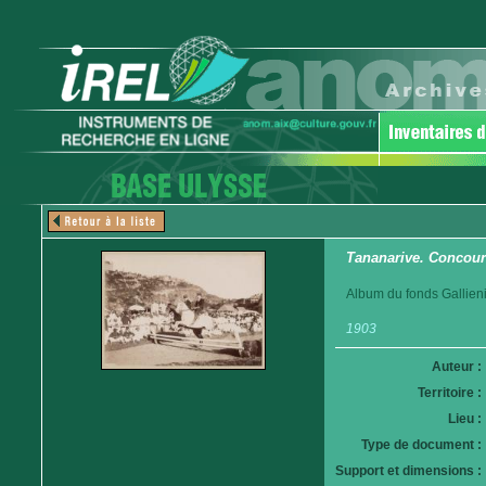
Tananarive. Concour
Album du fonds Gallieni
1903
Auteur :
Territoire :
Lieu :
Type de document :
Support et dimensions :