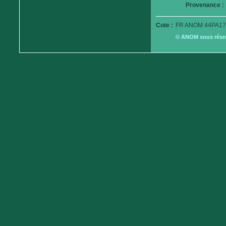
Provenance :
Cote :
FR ANOM 44PA17
© ANOM sous réserv