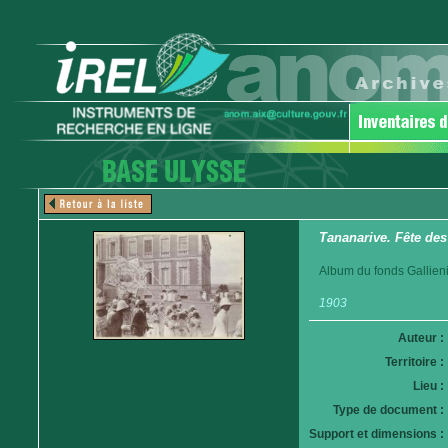
Tananarive. Fête des
Album du fonds Gallieni
1903
Auteur :
Territoire :
Lieu :
Type de document :
Support et dimensions :