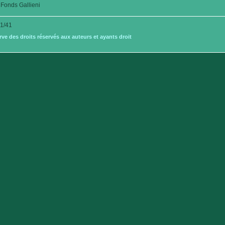
Fonds Gallieni
1/41
e des droits réservés aux auteurs et ayants droit