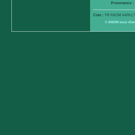
Provenance :
Cote :
FR ANOM 44PA17
© ANOM sous réserv