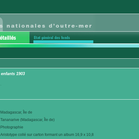
 enfants 1903
.
Madagascar, Île de
Tananarive (Madagascar, Île de)
Photographie
Aristotype collé sur carton formant un album 16,9 x 10,8