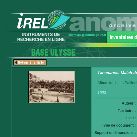
Tananarive. Match de
Album du fonds Gallieni
1903
Auteur :
Territoire :
Lieu :
Type de document :
Support et dimensions :