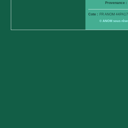
Provenance :
Cote :
FR ANOM 44PA17
© ANOM sous réserv