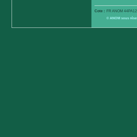
Cote :
FR ANOM 44PA12
© ANOM sous réserv