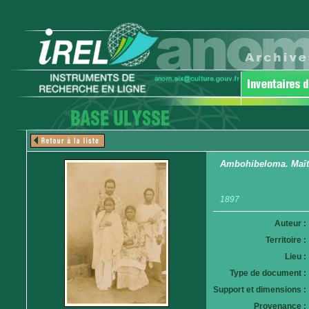
Ambohibeloma. Maître
1897
Auteur :
Territoire :
Lieu :
Type de document :
Support et dimensions :
Provenance :