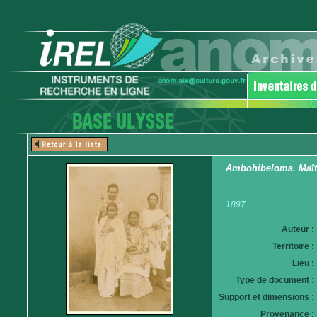
Ambohibeloma. Maître
1897
Auteur :
Territoire :
Lieu :
Type de document :
Support et dimensions :
Provenance :