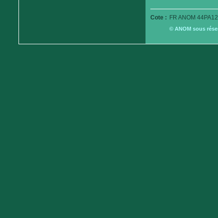
Cote :
FR ANOM 44PA12
© ANOM sous réserv