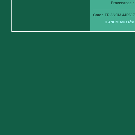
Provenance :
Cote :
FR ANOM 44PA17
© ANOM sous réserv