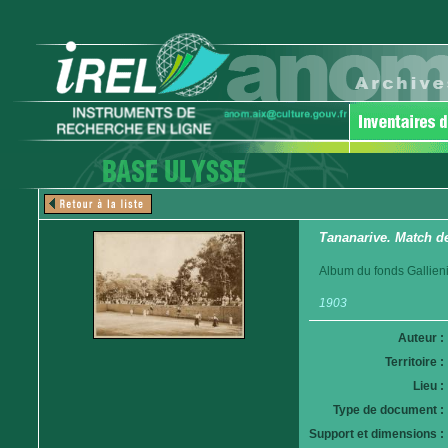
Tananarive. Match de
Album du fonds Gallieni
1903
Auteur :
Territoire :
Lieu :
Type de document :
Support et dimensions :