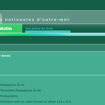
 tennis
.
Madagascar, Île de
Tananarive (Madagascar, Île de)
Photographie
Aristotype collé sur carton formant un album 16,9 x 10,8