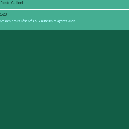
Fonds Gallieni
1/23
e des droits réservés aux auteurs et ayants droit