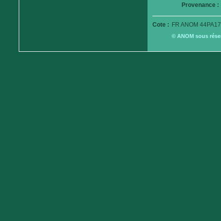
Provenance :
Cote :
FR ANOM 44PA17
© ANOM sous réserv