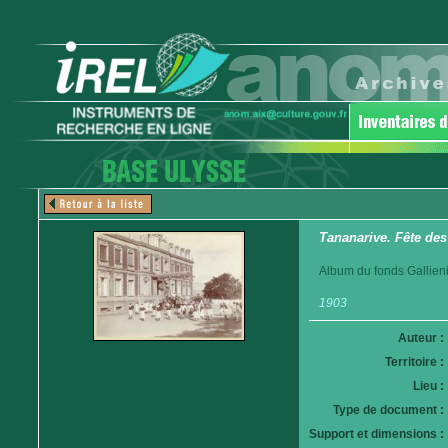
Tananarive. Fête des
Album du fonds Gallieni
1903
Auteur :
Territoire :
Lieu :
Type de document :
Support et dimensions :