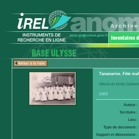
Tananarive. Fête mal
Album du fonds Gallien
1903
Auteur :
Territoire :
Lieu :
Type de document :
Support et dimensions :