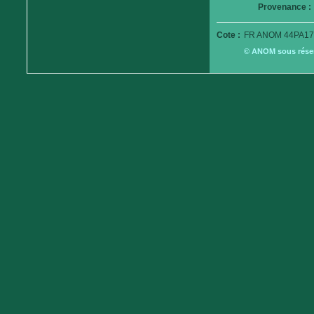
Provenance :
Cote :
FR ANOM 44PA17
© ANOM sous réserv