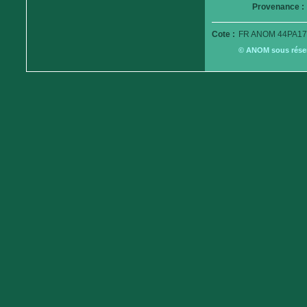
Provenance :
Cote :
FR ANOM 44PA17
© ANOM sous réserv