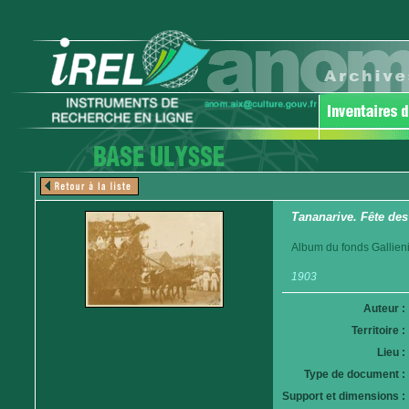
Tananarive. Fête des
Album du fonds Gallieni
1903
Auteur :
Territoire :
Lieu :
Type de document :
Support et dimensions :