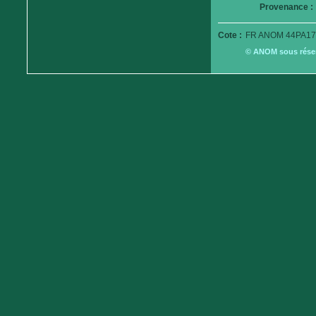
Provenance :
Cote :
FR ANOM 44PA17
© ANOM sous réserv