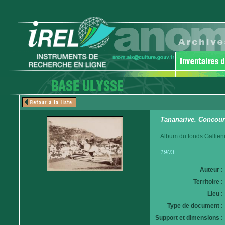
Tananarive. Concour
Album du fonds Gallieni
1903
Auteur :
Territoire :
Lieu :
Type de document :
Support et dimensions :