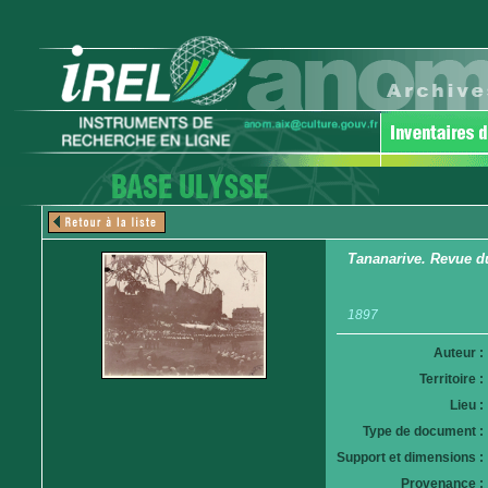
Tananarive. Revue du 
1897
Auteur :
Territoire :
Lieu :
Type de document :
Support et dimensions :
Provenance :