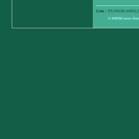
Cote :
FR ANOM 44PA12
© ANOM sous réserv