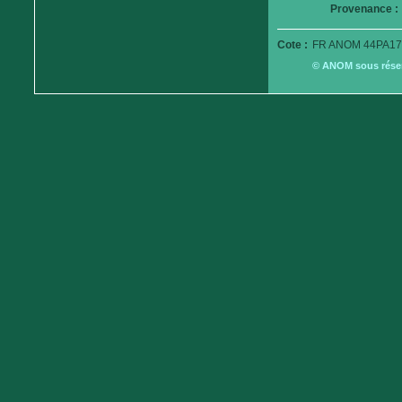
Provenance :
Cote :
FR ANOM 44PA17
© ANOM sous réserv