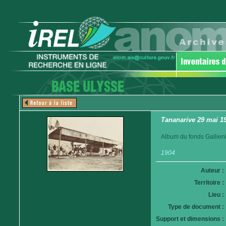
Tananarive 29 mai 19
Album du fonds Gallieni
1904
Auteur :
Territoire :
Lieu :
Type de document :
Support et dimensions :