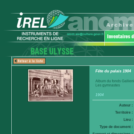
Fête du palais 1904
Album du fonds Gallieni
Les gymnastes
1904
Auteur :
Territoire :
Lieu :
Type de document :