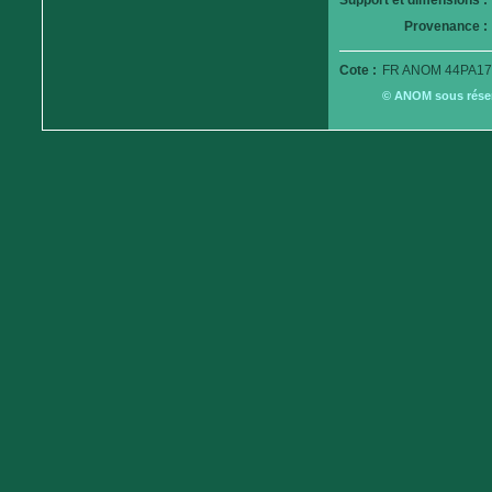
Support et dimensions :
Provenance :
Cote :
FR ANOM 44PA17
© ANOM sous réserv