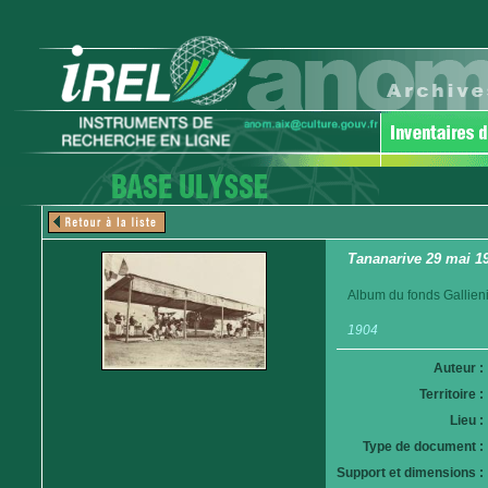
Tananarive 29 mai 19
Album du fonds Gallieni
1904
Auteur :
Territoire :
Lieu :
Type de document :
Support et dimensions :