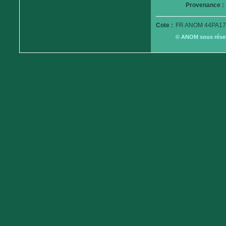
Provenance :
Cote :
FR ANOM 44PA17
© ANOM sous réserv