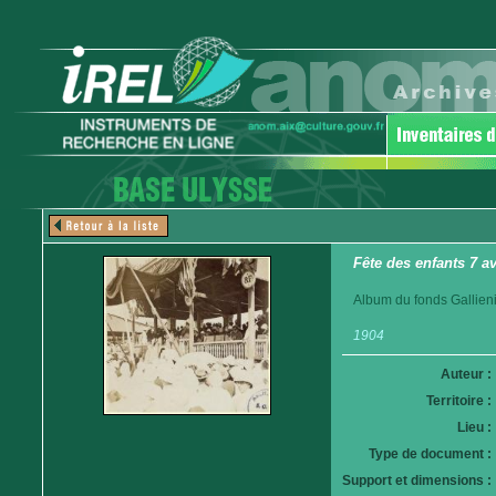
Fête des enfants 7 a
Album du fonds Gallieni.
1904
Auteur :
Territoire :
Lieu :
Type de document :
Support et dimensions :