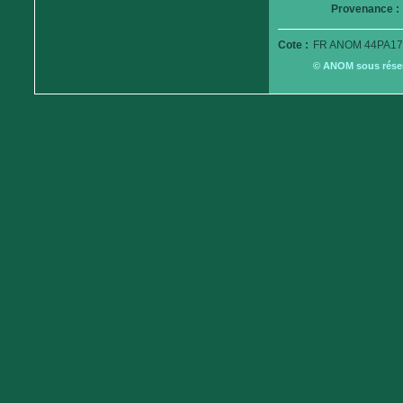
Provenance :
Cote :
FR ANOM 44PA17
© ANOM sous réserv