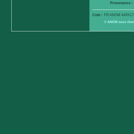
Provenance :
Cote :
FR ANOM 44PA17
© ANOM sous réserv