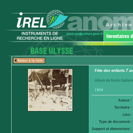
Fête des enfants 7 a
Album du fonds Gallieni.
1904
Auteur :
Territoire :
Lieu :
Type de document :
Support et dimensions :