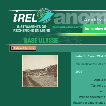
Fête du 7 mai 1904. 
Album du fonds Gallieni
1904
Auteur :
Territoire :
Lieu :
Type de document :
Support et dimensions :