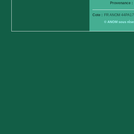
Provenance :
Cote :
FR ANOM 44PA17
© ANOM sous réserv