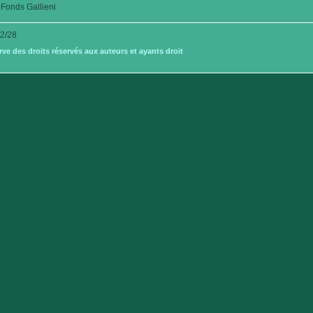
Fonds Gallieni
2/28
e des droits réservés aux auteurs et ayants droit