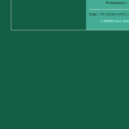
Provenance :
Cote :
FR ANOM 44PA17
© ANOM sous réserv