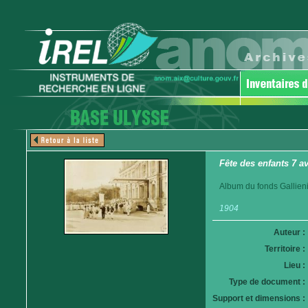
Fête des enfants 7 a
Album du fonds Gallieni
1904
Auteur :
Territoire :
Lieu :
Type de document :
Support et dimensions :